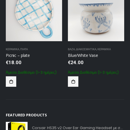
ΚΕΡΑΜΙΚΆ
,
ΠΙΆΤΑ
ΒΆΖΑ
,
ΔΙΑΚΟΣΜΗΤΙΚΆ
,
ΚΕΡΑΜΙΚΆ
Picnic – plate
Blue/White Vase
€
18.00
€
24.00
Άμεσα Διαθέσιμο (1-3 ημέρες)
Άμεσα Διαθέσιμο (1-3 ημέρες)
FEATURED PRODUCTS
Corsair HS35 v2 Over Ear Gaming Headset με σύνδεση 3.5mm Carbon for PC / PS4 / XBOX