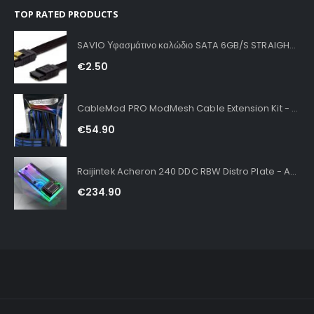
TOP RATED PRODUCTS
SAVIO Υφασμάτινο καλώδιο SATA 6GB/S STRAIGHT BLACK
€
2.50
CableMod PRO ModMesh Cable Extension Kit - Black Blue
€
54.90
Raijintek Acheron 240 DDC RBW Distro Plate - Acryl, D-RGB
€
234.90