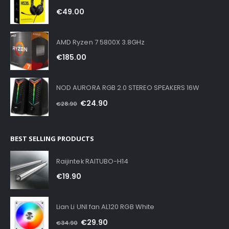
€
49.00
AMD Ryzen 7 5800X 3.8GHz
€
185.00
NOD AURORA RGB 2.0 STEREO SPEAKERS 16W
€
24.90
€
28.90
BEST SELLING PRODUCTS
Raijintek RAITUBO-H14
€
19.90
Lian Li UNI fan AL120 RGB White
€
29.90
€
34.90