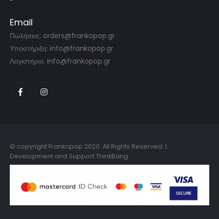
Email
Πωλήσεις: orders@frankopop.gr
Υποστήριξη: info@frankopop.gr
Λογιστήριο: info@frankopop.gr
© copyright Frankopop 2020. All Rights Reserved. |
Development and Support
ThinkBang