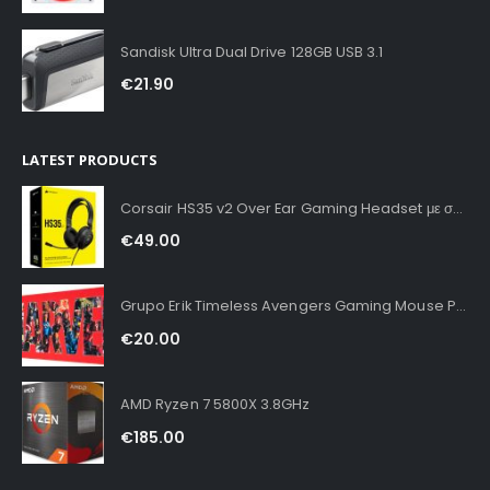
Sandisk Ultra Dual Drive 128GB USB 3.1
€
21.90
LATEST PRODUCTS
Corsair HS35 v2 Over Ear Gaming Headset με σύνδεση 3.5mm Carbon for PC / PS4 / XBOX
€
49.00
Grupo Erik Timeless Avengers Gaming Mouse Pad XXL
€
20.00
AMD Ryzen 7 5800X 3.8GHz
€
185.00