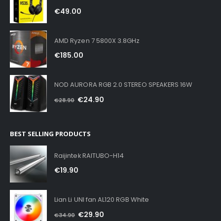
€
49.00
AMD Ryzen 7 5800X 3.8GHz
€
185.00
NOD AURORA RGB 2.0 STEREO SPEAKERS 16W
€
24.90
€
28.90
BEST SELLING PRODUCTS
Raijintek RAITUBO-H14
€
19.90
Lian Li UNI fan AL120 RGB White
€
29.90
€
34.90