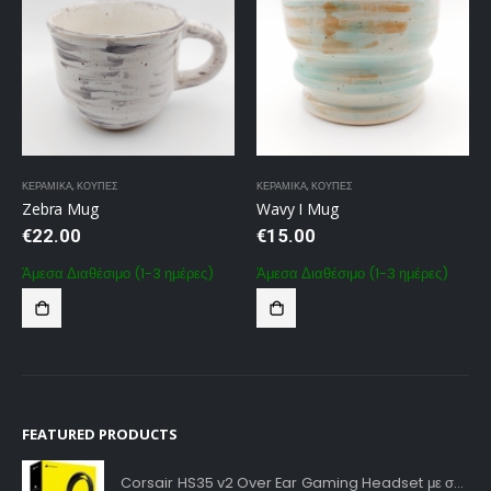
ΚΕΡΑΜΙΚΆ
,
ΚΟΎΠΕΣ
ΚΕΡΑΜΙΚΆ
,
ΚΟΎΠΕΣ
Zebra Mug
Wavy I Mug
€
22.00
€
15.00
Άμεσα Διαθέσιμο (1-3 ημέρες)
Άμεσα Διαθέσιμο (1-3 ημέρες)
FEATURED PRODUCTS
Corsair HS35 v2 Over Ear Gaming Headset με σύνδεση 3.5mm Carbon for PC / PS4 / XBOX