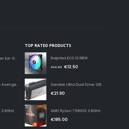
TOP RATED PRODUCTS
Raijintek EOS 12 RBW
Corsair HS35 v2 Over Ear Gaming Headset με σύνδεση 3.5mm Carbon for PC / PS4 / XBOX
€
12.50
€
14.90
Grupo Erik Timeless Avengers Gaming Mouse Pad XXL
Sandisk Ultra Dual Drive 128GB USB 3.1
€
21.90
 3.8GHz
AMD Ryzen 7 5800X 3.8GHz
€
185.00