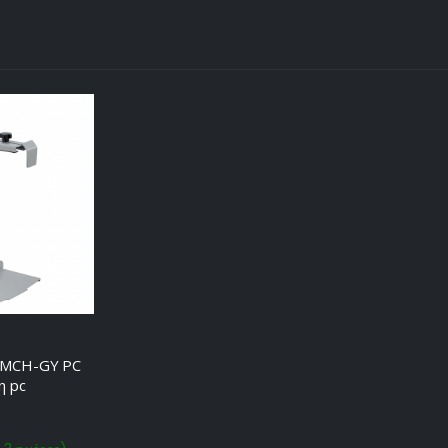
c MCH-GY PC
η pc