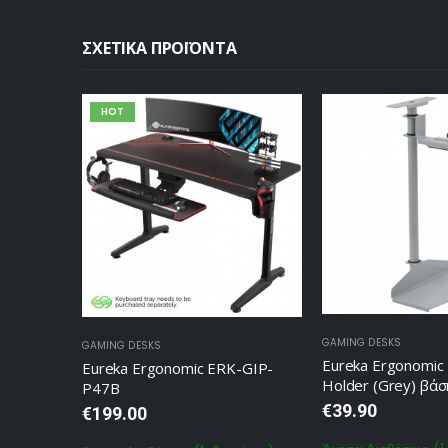
ΣΧΕΤΙΚΆ ΠΡΟΪΌΝΤΑ
HOT
GAMING DESKS
GAMING DESKS
Eureka Ergonomi
Eureka Ergonomic ERK-GIP-
Holder (Grey) βάσ
P47B
€
39.90
€
199.00