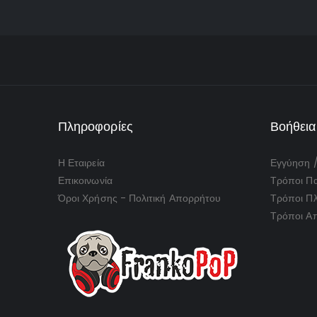
Πληροφορίες
Βοήθεια
Η Εταιρεία
Εγγύηση 
Επικοινωνία
Τρόποι Πα
Όροι Χρήσης - Πολιτική Απορρήτου
Τρόποι Π
Τρόποι Α