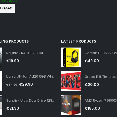
-3 ημέρες)
 ΚΑΛΆΘΙ
LLING PRODUCTS
LATEST PRODUCTS
Raijintek RAITUBO-H14
€
19.90
€
49.00
Lian Li UNI fan AL120 RGB White
€
29.90
€
20.00
€
34.90
Sandisk Ultra Dual Drive 128GB USB 3.1
AMD Ryzen 7 5800X
€
21.90
€
185.00