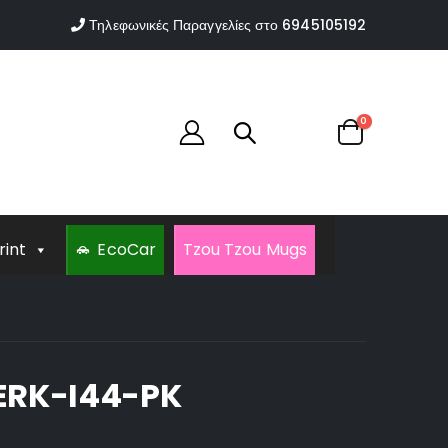
Τηλεφωνικές Παραγγελίες στο
6945105192
0
rint
EcoCar
Tzou Tzou Mugs
ERK-I44-PK