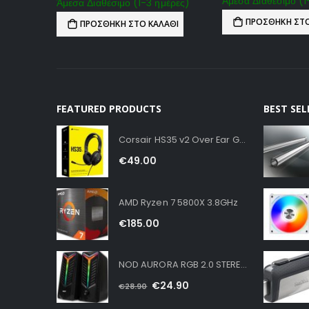
Άμεσα Διαθέσιμο (1
Άμεσα Διαθέσιμο (1-3 ημέρες)
ΠΡΟΣΘΉΚΗ ΣΤΟ
ΠΡΟΣΘΉΚΗ ΣΤΟ ΚΑΛΆΘΙ
FEATURED PRODUCTS
BEST SE
Corsair HS35 v2 Over Ear Gaming Headset με σύνδεση 3.5mm Carbon for PC / PS4 / XBOX
€
49.00
AMD Ryzen 7 5800X 3.8GHz
€
185.00
NOD AURORA RGB 2.0 STEREO SPEAKERS 16W
€
24.90
€
28.90