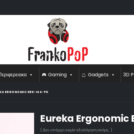
Περιφερειακα
Gaming
Gadgets
3D P
KA ERGONOMIC ERK-I44-PK
Eureka Ergonomic 
( Δεν υπάρχει καμία αξιολόγηση ακόμη. )