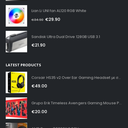
Lian Li UNI fan AL120 RGB White
€
29.90
€
34.90
Sandisk Ultra Dual Drive 128GB USB 3.1
€
21.90
LATEST PRODUCTS
Corsair HS35 v2 Over Ear Gaming Headset με σύνδεση 3.5mm Carbon for PC / PS4 / XBOX
€
49.00
Grupo Erik Timeless Avengers Gaming Mouse Pad XXL
€
20.00