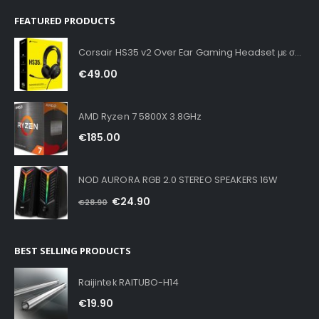
FEATURED PRODUCTS
Corsair HS35 v2 Over Ear Gaming Headset με σύνδεση 3.5mm Carbon for PC / PS4 / XBOX
€
49.00
AMD Ryzen 7 5800X 3.8GHz
€
185.00
NOD AURORA RGB 2.0 STEREO SPEAKERS 16W
€
24.90
€
28.90
BEST SELLING PRODUCTS
Raijintek RAITUBO-H14
€
19.90