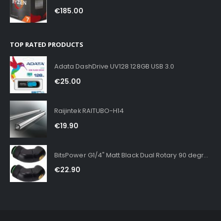
€
185.00
TOP RATED PRODUCTS
Adata DashDrive UV128 128GB USB 3.0
€
25.00
Raijintek RAITUBO-H14
€
19.90
BitsPower G1/4" Matt Black Dual Rotary 90 degree IG1/4" extender
€
22.90