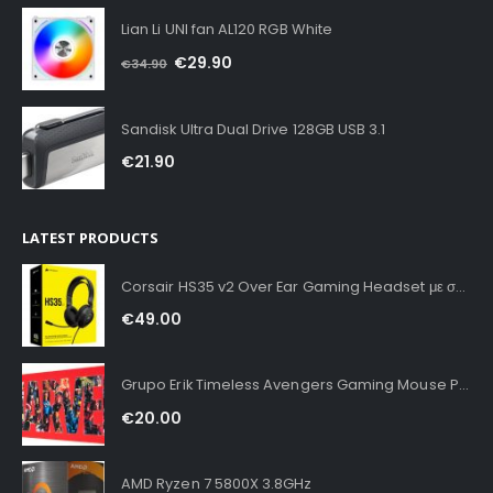
Lian Li UNI fan AL120 RGB White
€
29.90
€
34.90
Sandisk Ultra Dual Drive 128GB USB 3.1
€
21.90
LATEST PRODUCTS
Corsair HS35 v2 Over Ear Gaming Headset με σύνδεση 3.5mm Carbon for PC / PS4 / XBOX
€
49.00
Grupo Erik Timeless Avengers Gaming Mouse Pad XXL
€
20.00
AMD Ryzen 7 5800X 3.8GHz