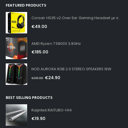
FEATURED PRODUCTS
Corsair HS35 v2 Over Ear Gaming Headset με σύνδεση 3.5mm Carbon for PC / PS4 / XBOX
€
49.00
AMD Ryzen 7 5800X 3.8GHz
€
185.00
NOD AURORA RGB 2.0 STEREO SPEAKERS 16W
€
24.90
€
28.90
BEST SELLING PRODUCTS
Raijintek RAITUBO-H14
€
19.90