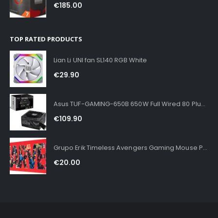
€
185.00
TOP RATED PRODUCTS
Lian Li UNI fan SL140 RGB White
€
29.90
Asus TUF-GAMING-650B 650W Full Wired 80 Plus Bronze
€
109.90
Grupo Erik Timeless Avengers Gaming Mouse Pad XXL
€
20.00