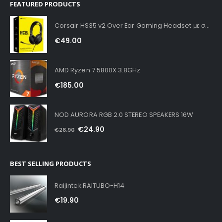
FEATURED PRODUCTS
Corsair HS35 v2 Over Ear Gaming Headset με σύνδεση 3.5mm Carbon for PC / PS4 / XBOX
€
49.00
AMD Ryzen 7 5800X 3.8GHz
€
185.00
NOD AURORA RGB 2.0 STEREO SPEAKERS 16W
€
24.90
€
28.90
BEST SELLING PRODUCTS
Raijintek RAITUBO-H14
€
19.90