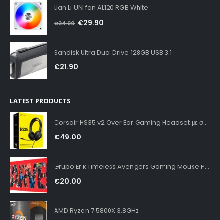
Lian Li UNI fan AL120 RGB White
€
29.90
€
34.90
Sandisk Ultra Dual Drive 128GB USB 3.1
€
21.90
LATEST PRODUCTS
Corsair HS35 v2 Over Ear Gaming Headset με σύνδεση 3.5mm Carbon for PC / PS4 / XBOX
€
49.00
Grupo Erik Timeless Avengers Gaming Mouse Pad XXL
€
20.00
AMD Ryzen 7 5800X 3.8GHz