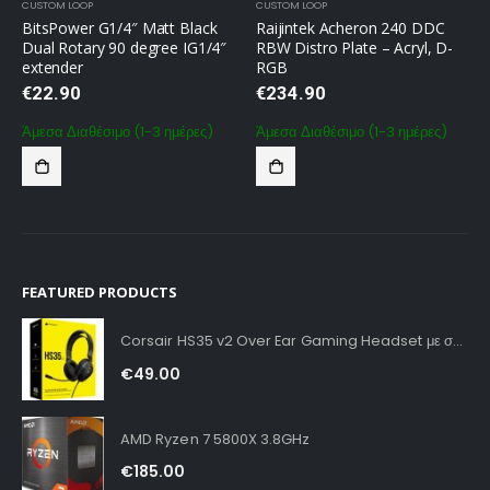
CUSTOM LOOP
CUSTOM LOOP
BitsPower G1/4″ Matt Black
Raijintek Acheron 240 DDC
Dual Rotary 90 degree IG1/4″
RBW Distro Plate – Acryl, D-
extender
RGB
€
22.90
€
234.90
Άμεσα Διαθέσιμο (1-3 ημέρες)
Άμεσα Διαθέσιμο (1-3 ημέρες)
FEATURED PRODUCTS
Corsair HS35 v2 Over Ear Gaming Headset με σύνδεση 3.5mm Carbon for PC / PS4 / XBOX
€
49.00
AMD Ryzen 7 5800X 3.8GHz
€
185.00