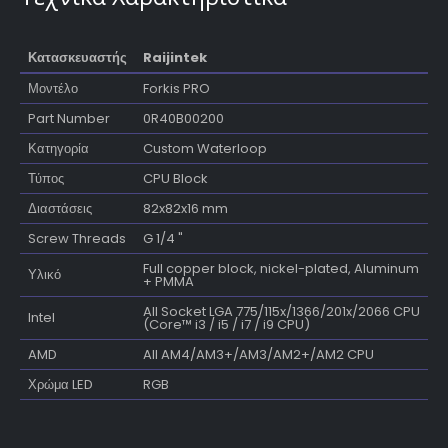
Κατασκευαστής
Raijintek
Μοντέλο
Forkis PRO
Part Number
0R40B00200
Κατηγορία
Custom Waterloop
Τύπος
CPU Block
Διαστάσεις
82x82x16 mm
Screw Threads
G 1/4 "
Full copper block, nickel-plated, Aluminum
Υλικό
+ PMMA
All Socket LGA 775/115x/1366/201x/2066 CPU
Intel
(Core™ i3 / i5 / i7 / i9 CPU)
AMD
All AM4/AM3+/AM3/AM2+/AM2 CPU
Χρώμα LED
RGB