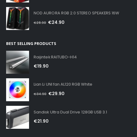
NOD AURORA RGB 2.0 STEREO SPEAKERS 16W
€
24.90
€
28.90
BEST SELLING PRODUCTS
Raijintek RAITUBO-H14
€
19.90
Lian Li UNI fan AL120 RGB White
€
29.90
€
34.90
Sandisk Ultra Dual Drive 128GB USB 3.1
€
21.90