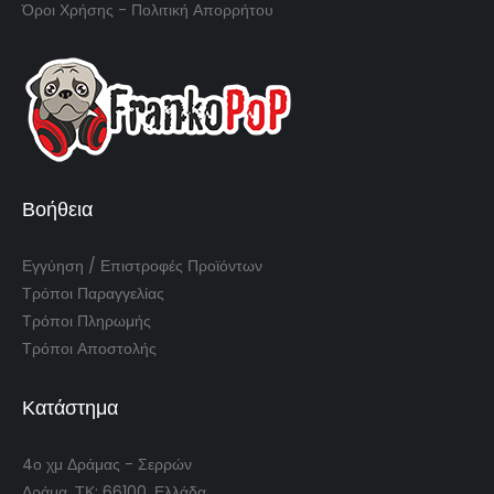
Όροι Χρήσης - Πολιτική Απορρήτου
Βοήθεια
Εγγύηση / Επιστροφές Προϊόντων
Τρόποι Παραγγελίας
Τρόποι Πληρωμής
Τρόποι Αποστολής
Κατάστημα
4ο χμ Δράμας - Σερρών
Δράμα, ΤΚ: 66100, Ελλάδα