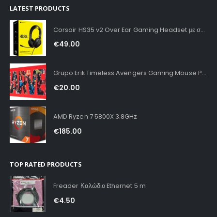
LATEST PRODUCTS
Corsair HS35 v2 Over Ear Gaming Headset με σύνδεση 3.5mm Carbon for PC / PS4 / XBOX
€
49.00
Grupo Erik Timeless Avengers Gaming Mouse Pad XXL
€
20.00
AMD Ryzen 7 5800X 3.8GHz
€
185.00
TOP RATED PRODUCTS
Freader Καλώδιο Ethernet 5 m
€
4.50