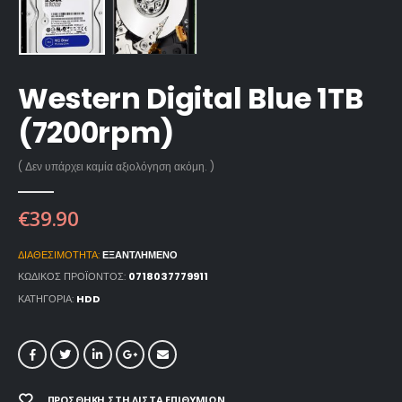
Western Digital Blue 1TB
(7200rpm)
( Δεν υπάρχει καμία αξιολόγηση ακόμη. )
€
39.90
ΔΙΑΘΕΣΙΜΌΤΗΤΑ:
ΕΞΑΝΤΛΗΜΈΝΟ
ΚΩΔΙΚΌΣ ΠΡΟΪΌΝΤΟΣ:
0718037779911
ΚΑΤΗΓΟΡΊΑ:
HDD
ΠΡΟΣΘΉΚΗ ΣΤΗ ΛΊΣΤΑ ΕΠΙΘΥΜΙΏΝ