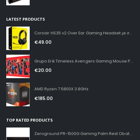
LATEST PRODUCTS
Corsair HS35 v2 Over Ear Gaming Headset με σύνδεση 3.5mm Carbon for PC / PS4 / XBOX
€
49.00
Grupo Erik Timeless Avengers Gaming Mouse Pad XXL
€
20.00
AMD Ryzen 7 5800X 3.8GHz
€
185.00
TOP RATED PRODUCTS
Zeroground PR-1500G Gaming Palm Rest Obato Supreme