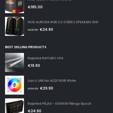
€
185.00
NOD AURORA RGB 2.0 STEREO SPEAKERS 16W
€
24.90
€
28.90
BEST SELLING PRODUCTS
Raijintek RAITUBO-H14
€
19.90
Lian Li UNI fan AL120 RGB White
€
29.90
€
34.90
Raijintek PELIAS - D141806 Fittings 6pack
€
24.90