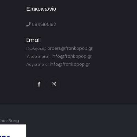
Επικοινωνία
6945105192
Email
Πωλήσεις: orders@frankopop.gr
Υποστήριξη: info@frankopop.gr
Λογιστήριο: info@frankopop.gr
ThinkBang