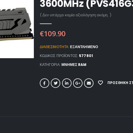
3600MHz (PVS416G
( Δεν υπάρχει καμία αξιολόγηση ακόμη. )
€
109.90
ΔΙΑΘΕΣΙΜΌΤΗΤΑ:
ΕΞΑΝΤΛΗΜΈΝΟ
ΚΩΔΙΚΌΣ ΠΡΟΪΌΝΤΟΣ:
577801
ΚΑΤΗΓΟΡΊΑ:
ΜΝΗΜΕΣ RAM
ΠΡΟΣΘΉΚΗ ΣΤ