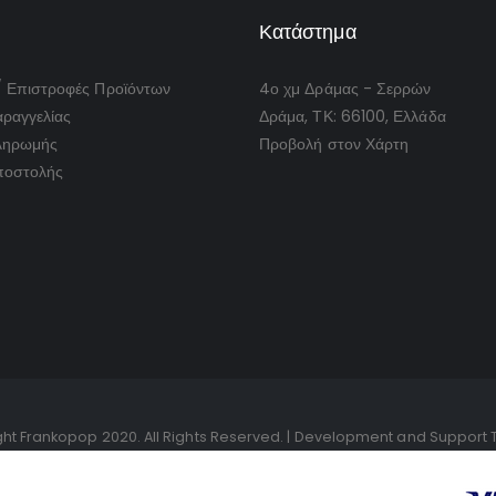
Κατάστημα
/ Επιστροφές Προϊόντων
4ο χμ Δράμας - Σερρών
ραγγελίας
Δράμα, ΤΚ: 66100, Ελλάδα
ληρωμής
Προβολή στον Χάρτη
ποστολής
ht Frankopop 2020. All Rights Reserved. | Development and Support