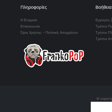
Πληροφορίες
Βοήθεια
Η Εταιρεία
Εγγύηση 
Επικοινωνία
Τρόποι Πα
Όροι Χρήσης - Πολιτική Απορρήτου
Τρόποι Π
Τρόποι Α
© copyrig