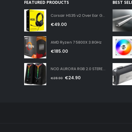
FEATURED PRODUCTS
BEST SE
Corsair HS35 v2 Over Ear Gaming Headset με σύνδεση 3.5mm Carbon for PC / PS4 / XBOX
€
49.00
AMD Ryzen 7 5800X 3.8GHz
€
185.00
NOD AURORA RGB 2.0 STEREO SPEAKERS 16W
€
24.90
€
28.90