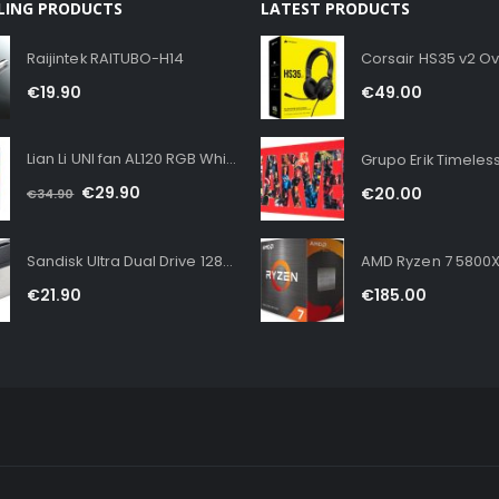
LLING PRODUCTS
LATEST PRODUCTS
Raijintek RAITUBO-H14
€
19.90
€
49.00
Lian Li UNI fan AL120 RGB White
€
29.90
€
20.00
€
34.90
Sandisk Ultra Dual Drive 128GB USB 3.1
AMD Ryzen 7 5800X
€
21.90
€
185.00