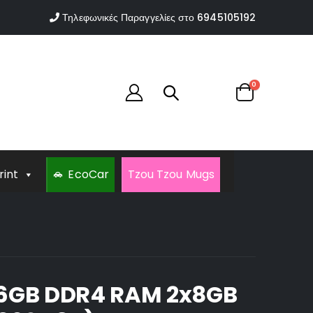
Τηλεφωνικές Παραγγελίες στο
6945105192
0
rint
EcoCar
Tzou Tzou Mugs
l 16GB DDR4 RAM 2x8GB