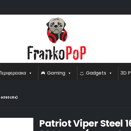
Περιφερειακα
Gaming
Gadgets
3D P
16G360C8K)
Patriot Viper Stee