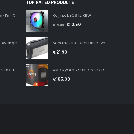
TOP RATED PRODUCTS
Raijintek EOS 12 RBW
Corsair HS35 v2 Over Ear Gaming Headset με σύνδεση 3.5mm Carbon for PC / PS4 / XBOX
€
12.50
€
14.90
Grupo Erik Timeless Avengers Gaming Mouse Pad XXL
Sandisk Ultra Dual Drive 128GB USB 3.1
€
21.90
 3.8GHz
AMD Ryzen 7 5800X 3.8GHz
€
185.00