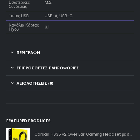
Εσωτερικές
M.2
Συνδέσεις
Τύπος USB
USB-A, USB-C
Κανάλια Κάρτας
8.1
Ήχου
ΠΕΡΙΓΡΑΦΗ
ΕΠΙΠΡΌΣΘΕΤΕΣ ΠΛΗΡΟΦΟΡΊΕΣ
ΑΞΙΟΛΟΓΉΣΕΙΣ (0)
FEATURED PRODUCTS
Corsair HS35 v2 Over Ear Gaming Headset με σύνδεση 3.5mm Carbon for PC / PS4 / XBOX