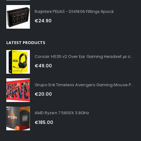
Raijintek PELIAS - D141806 Fittings 6pack
€
24.90
LATEST PRODUCTS
Corsair HS35 v2 Over Ear Gaming Headset με σύνδεση 3.5mm Carbon for PC / PS4 / XBOX
€
49.00
Grupo Erik Timeless Avengers Gaming Mouse Pad XXL
€
20.00
AMD Ryzen 7 5800X 3.8GHz
€
185.00