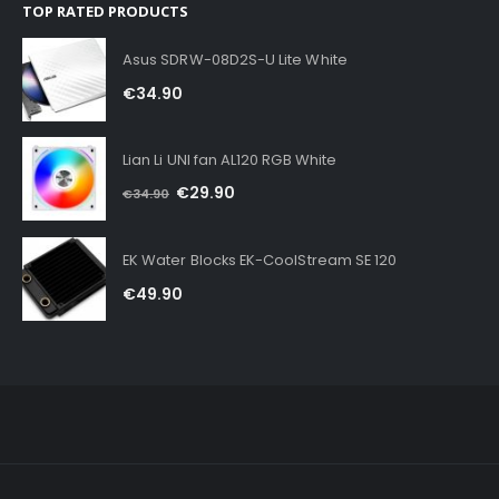
TOP RATED PRODUCTS
Asus SDRW-08D2S-U Lite White
€
34.90
Lian Li UNI fan AL120 RGB White
€
29.90
€
34.90
EK Water Blocks EK-CoolStream SE 120
€
49.90