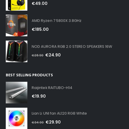
€
49.00
AMD Ryzen 7 5800X 3.8GHz
€
185.00
NOD AURORA RGB 2.0 STEREO SPEAKERS 16W
€
24.90
€
28.90
BEST SELLING PRODUCTS
Raijintek RAITUBO-H14
€
19.90
Lian Li UNI fan AL120 RGB White
€
29.90
€
34.90