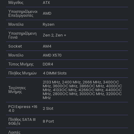
Μέγεθος
ATX
Υποστηριζόμενοι
AMD
Επεξεργαστές
Μοντέλα
Ryzen
Υποστηριζόμενη
Zen 2, Zen +
Γενιά
Socket
AM4
Μοντέλο
AMD X570
Τύπος Μνήμης
DDR4
Πλήθος Μνημών
4 DIMM Slots
2133 MHz, 2400 MHz, 2666 MHz, 3400OC
MHz, 3600OC MHz, 3866OC MHz, 4000OC
Ταχύτητες
MHz, 4133OC MHz, 4266OC MHz, 4400OC
Μνήμης
MHz, 2800OC MHz, 3000OC MHz, 3200OC
MHz
PCI Express ×16
2 Slot
4.0
Πλήθος SATA III
8 Port
6Gb/s
Λοιπές