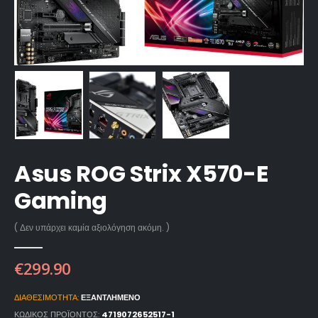
Asus ROG Strix X570-E
Gaming
( Δεν υπάρχει καμία αξιολόγηση ακόμη. )
€
299.90
ΔΙΑΘΕΣΙΜΌΤΗΤΑ:
ΕΞΑΝΤΛΗΜΈΝΟ
ΚΩΔΙΚΌΣ ΠΡΟΪΌΝΤΟΣ:
4719072652517-1