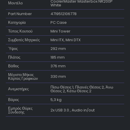
CoolerMaster Masterbox NR200P
Μοντέλο
White
Part Number
4719512106778
Κατηγορία
PC Case
Τύπος Κουτιού
Mini Tower
Συμβατές Μητρικές
Mini ITX, Mini DTX
Ύψος
292 mm
Πλάτος
185 mm
Βάθος
376 mm
Μέγιστο Μήκος
330 mm
Κάρτας Γραφικών
Πίσω Θέσεις 1, Πλαινές Θέσεις 2, Άνω
Ανεμιστήρες
Θέσεις 2, Κάτω Θέσεις 2
Βάρος
5,3 kg
Εμπρός Θύρες
2x USB 3.0 , Audio in/out
Σύνδεσης