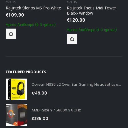
ΚΟΥΤΙΑ
ΚΟΥΤΙΑ
Raijintek Silenos MS Pro White
Raijintek Thetis Midi Tower
Black- window
€
109.90
€
120.00
Άμεσα Διαθέσιμο (1-3 ημέρες)
Άμεσα Διαθέσιμο (1-3 ημέρες)
FEATURED PRODUCTS
Corsair HS35 v2 Over Ear Gaming Headset με σύνδεση 3.5mm Carbon for PC / PS4 / XBOX
€
49.00
AMD Ryzen 7 5800X 3.8GHz
€
185.00