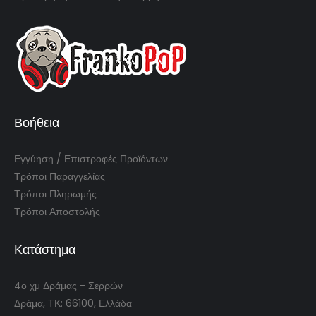
Βοήθεια
Εγγύηση / Επιστροφές Προϊόντων
Τρόποι Παραγγελίας
Τρόποι Πληρωμής
Τρόποι Αποστολής
Κατάστημα
4ο χμ Δράμας - Σερρών
Δράμα, ΤΚ: 66100, Ελλάδα