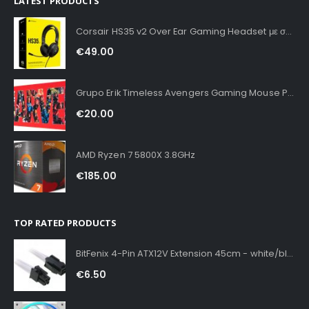
LATEST PRODUCTS
Corsair HS35 v2 Over Ear Gaming Headset με σύνδεση 3.5mm Carbon for PC / PS4 / XBOX
€
49.00
Grupo Erik Timeless Avengers Gaming Mouse Pad XXL
€
20.00
AMD Ryzen 7 5800X 3.8GHz
€
185.00
TOP RATED PRODUCTS
BitFenix 4-Pin ATX12V Extension 45cm - white/black
€
6.50