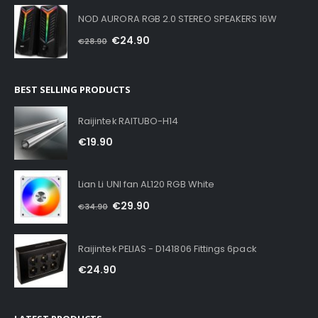
NOD AURORA RGB 2.0 STEREO SPEAKERS 16W
€
24.90
€
28.90
BEST SELLING PRODUCTS
Raijintek RAITUBO-H14
€
19.90
Lian Li UNI fan AL120 RGB White
€
29.90
€
34.90
Raijintek PELIAS - D141806 Fittings 6pack
€
24.90